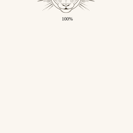
100%
са