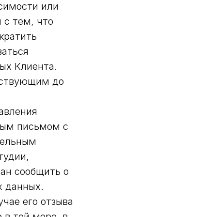
исимости или
 с тем, что
кратить
ваться
ых Клиента.
йствующим до
равления
ным письмом с
ательным
тудии,
зан сообщить о
х данных.
учае его отзыва
в той мере, в