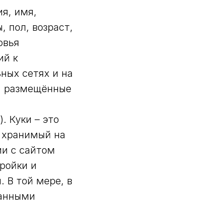
я, имя,
, пол, возраст,
овья
ий к
ьных сетях и на
е, размещённые
. Куки – это
 хранимый на
ии с сайтом
ройки и
 В той мере, в
данными