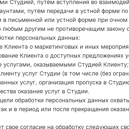
и Студией, путём вступления во взаимодей
аунтами, путём передачи в устной форме по
и в письменной или устной форме при очном
о любым другим не противоречащим закону 
отки персональных данных:
е Клиента о маркетинговых и иных мероприя
вание Клиента о доступных предложениях у
е услугами, оказываемыми Студией Клиенту;
Клиенту услуг Студии (в том числе (без огра
занных услуг, организация пропуска в Студию
ества оказания услуг в Студии.
цели обработки персональных данных охват
 так и в период или после прекращения оказа
 свое согласие на обработку следующих св