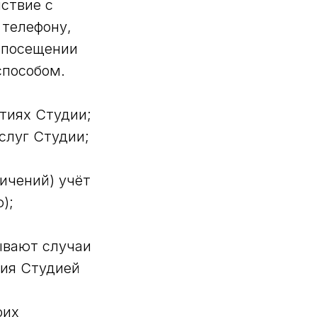
ствие с
 телефону,
 посещении
способом.
тиях Студии;
слуг Студии;
ничений) учёт
);
ывают случаи
ния Студией
оих