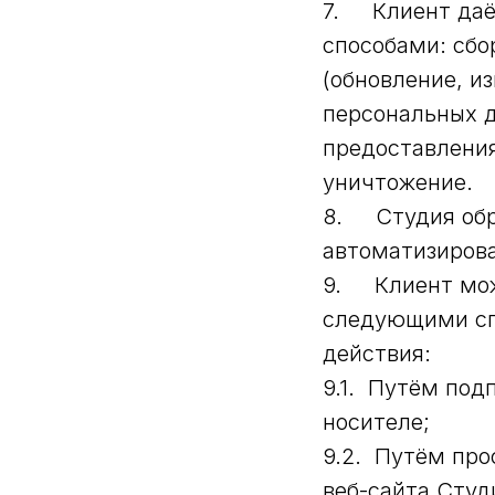
7. Клиент даё
способами: сбо
(обновление, и
персональных д
предоставления
уничтожение.
8. Студия обр
автоматизирова
9. Клиент мож
следующими спо
действия:
9.1. Путём по
носителе;
9.2. Путём про
веб-сайта Студ