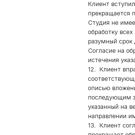
Клиент вступил
прекращается п
Студия не име
обработку всех
разумный срок 
Согласие на о
истечения указ
12. Клиент впр
соответствующ
описью вложени
последующим з
указанный на в
направлении им
13. Клиент сог
прекращает обр