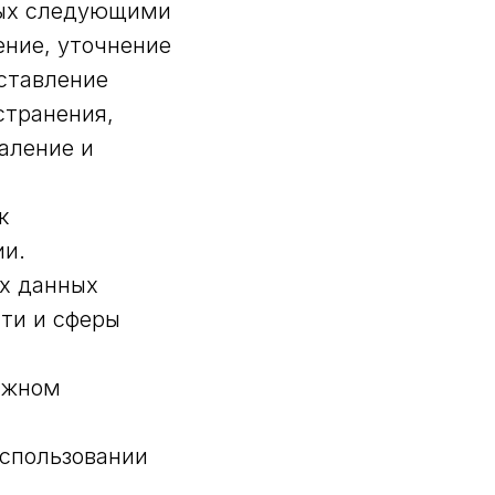
ных следующими
ение, уточнение
оставление
странения,
даление и
к
ии.
х данных
ти и сферы
ажном
использовании