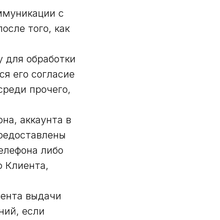
ммуникации с
осле того, как
у для обработки
я его согласие
среди прочего,
на, аккаунта в
предоставлены
елефона либо
ю Клиента,
мента выдачи
ний, если