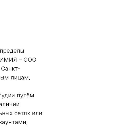
 пределы
ЛХИМИЯ – ООО
 Санкт-
иным лицам,
тудии путём
наличии
ьных сетях или
каунтами,