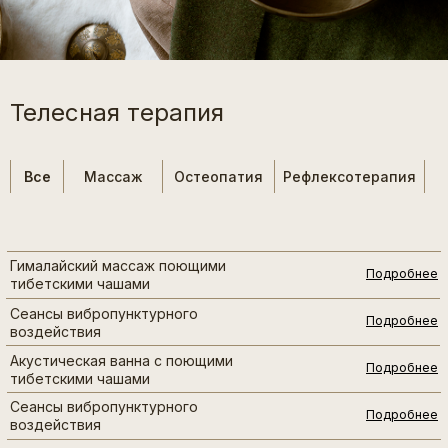
Телесная терапия
Все
Все
Массаж
Массаж
Остеопатия
Остеопатия
Рефлексотерапия
Рефлексотерапия
Гималайский массаж поющими
Подробнее
тибетскими чашами
Сеансы вибропунктурного
Подробнее
воздействия
Акустическая ванна с поющими
Подробнее
тибетскими чашами
Сеансы вибропунктурного
Подробнее
воздействия