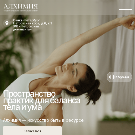
Санкт-Петербург
Петровская коса, д.6, к.1
ЖК «Петровская
доминанта»
Пространство
практик для баланса
тела и ума
Алхимия — искусство быть в ресурсе
Записаться