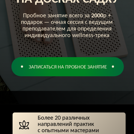
ЗАПИСАТЬСЯ НА ПРОБНОЕ ЗАНЯТИЕ
Более 20 различных
направлений практик
с опытными мастерами
2 просторных зала для занятий
в мини-группах
и индивидуально
Единственные в Петербурге
инновационные тренажеры
и уникальные тренировки
Удобная локация
и бесплатная парковка
на территории ЖК