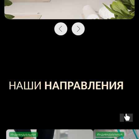
ЗАПИСАТЬСЯ НА
ПЕРВОЕ ЗАНЯТИЕ
за
2000
руб
и получить в подарок очную сессию
с ведущим преподавателем для
определения индивидуального wellness-
трека
ЗАПИСАТЬСЯ НА ЗАНЯТИЕ