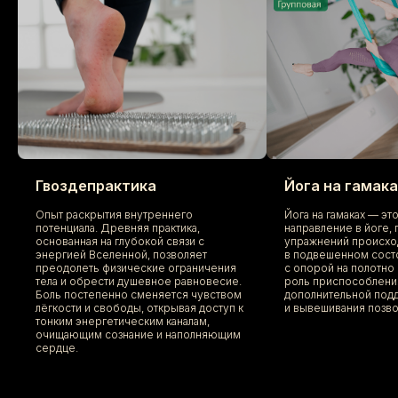
Гвоздепрактика
Йога на гамака
Опыт раскрытия внутреннего
Йога на гамаках — э
потенциала. Древняя практика,
направление в йоге,
основанная на глубокой связи с
упражнений происхо
энергией Вселенной, позволяет
в подвешенном сост
преодолеть физические ограничения
с опорой на полотно
тела и обрести душевное равновесие.
роль приспособлени
Боль постепенно сменяется чувством
дополнительной под
лёгкости и свободы, открывая доступ к
и вывешивания позво
тонким энергетическим каналам,
очищающим сознание и наполняющим
сердце.