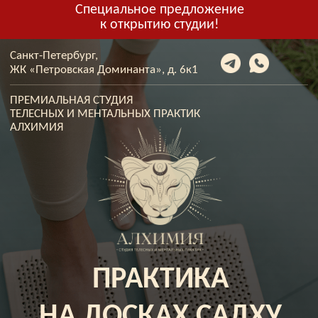
Специальное предложение
к открытию студии!
Санкт-Петербург,
ЖК «Петровская Доминанта», д. 6к1
ПРЕМИАЛЬНАЯ СТУДИЯ
ТЕЛЕСНЫХ И МЕНТАЛЬНЫХ ПРАКТИК
АЛХИМИЯ
ПРАКТИКА
НА ДОСКАХ САДХУ
Пробное занятие всего за
2000
р
+
подарок — очная сессия с ведущим
преподавателем для определения
индивидуального wellness-трека